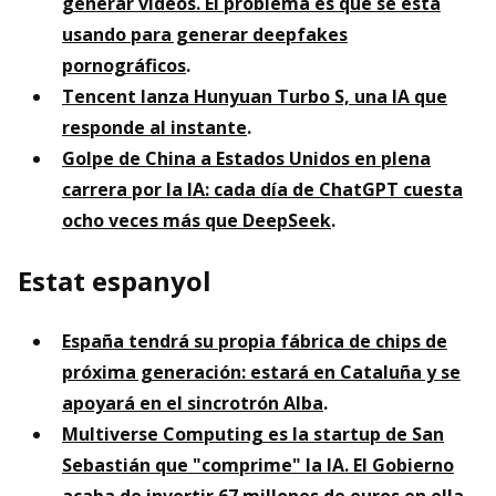
generar vídeos. El problema es que se está
usando para generar deepfakes
pornográficos
.
Tencent lanza Hunyuan Turbo S, una IA que
responde al instante
.
Golpe de China a Estados Unidos en plena
carrera por la IA: cada día de ChatGPT cuesta
ocho veces más que DeepSeek
.
Estat espanyol
España tendrá su propia fábrica de chips de
próxima generación: estará en Cataluña y se
apoyará en el sincrotrón Alba
.
Multiverse Computing es la startup de San
Sebastián que "comprime" la IA. El Gobierno
acaba de invertir 67 millones de euros en ella
.