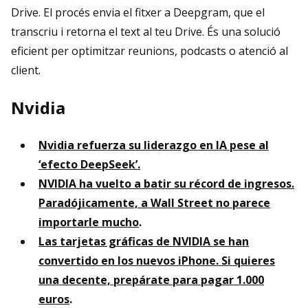
Drive. El procés envia el fitxer a Deepgram, que el
transcriu i retorna el text al teu Drive. És una solució
eficient per optimitzar reunions, podcasts o atenció al
client.
Nvidia
Nvidia refuerza su liderazgo en IA pese al
‘efecto DeepSeek’.
NVIDIA ha vuelto a batir su récord de ingresos.
Paradójicamente, a Wall Street no parece
importarle mucho
.
Las tarjetas gráficas de NVIDIA se han
convertido en los nuevos iPhone. Si quieres
una decente, prepárate para pagar 1.000
euros
.