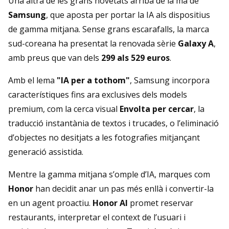
Una altra de les grans novetats arriba de la mà de
Samsung
, que aposta per portar la IA als dispositius
de gamma mitjana. Sense grans escarafalls, la marca
sud-coreana ha presentat la renovada sèrie
Galaxy A
,
amb preus que van dels
299 als 529 euros
.
Amb el lema
"IA per a tothom"
, Samsung incorpora
característiques fins ara exclusives dels models
premium, com la cerca visual
Envolta per cercar
, la
traducció instantània de textos i trucades, o l’eliminació
d’objectes no desitjats a les fotografies mitjançant
generació assistida.
Mentre la gamma mitjana s’omple d’IA, marques com
Honor
han decidit anar un pas més enllà i convertir-la
en un agent proactiu.
Honor AI
promet reservar
restaurants, interpretar el context de l’usuari i