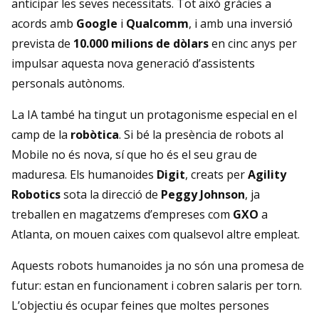
anticipar les seves necessitats. Tot això gràcies a
acords amb
Google
i
Qualcomm
, i amb una inversió
prevista de
10.000 milions de dòlars
en cinc anys per
impulsar aquesta nova generació d’assistents
personals autònoms.
La IA també ha tingut un protagonisme especial en el
camp de la
robòtica
. Si bé la presència de robots al
Mobile no és nova, sí que ho és el seu grau de
maduresa. Els humanoides
Digit
, creats per
Agility
Robotics
sota la direcció de
Peggy Johnson
, ja
treballen en magatzems d’empreses com
GXO
a
Atlanta, on mouen caixes com qualsevol altre empleat.
Aquests robots humanoides ja no són una promesa de
futur: estan en funcionament i cobren salaris per torn.
L’objectiu és ocupar feines que moltes persones