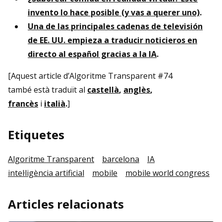
invento lo hace posible (y vas a querer uno)
.
Una de las principales cadenas de televisión
de EE. UU. empieza a traducir noticieros en
directo al español gracias a la IA
.
[Aquest article d’Algoritme Transparent #74
també està traduït al
castellà
,
anglès
,
francès
i
italià
.
]
Etiquetes
Algoritme Transparent
barcelona
IA
intel·ligència artificial
mobile
mobile world congress
Articles relacionats