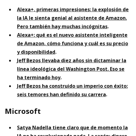
Alexa+, primeras impresiones: la explosión de
la IA le sienta genial al asistente de Amazon.
Pero también hay muchas incógnitas
.
Alexa+: qué es el nuevo asistente inteligente
de Amazon, cómo funciona y cuál es su precio
y disponibilidad
.
Jeff Bezos llevaba diez años sin dictaminar la
línea ideológica del Washington Post. Eso se
ha terminado hoy
.
Jeff Bezos ha construido un imperio con éxito:
seis temores han definido su carrera
.
Microsoft
Satya Nadella tiene claro que de momento la
IA no ha revolucionado nada. La razón: dinero
.